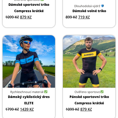
Dámské sportovní triko
Dlouhodobá výdrž
Compress krátké
Dámské volné triko
1099
Kč
879
Kč
899
Kč
719
Kč
Rychleschnoucí materiál
Ověřeno sportovci
Dámský cyklistický dres
Pánské sportovní triko
ELITE
Compress krátké
1799
Kč
1439
Kč
1099
Kč
879
Kč