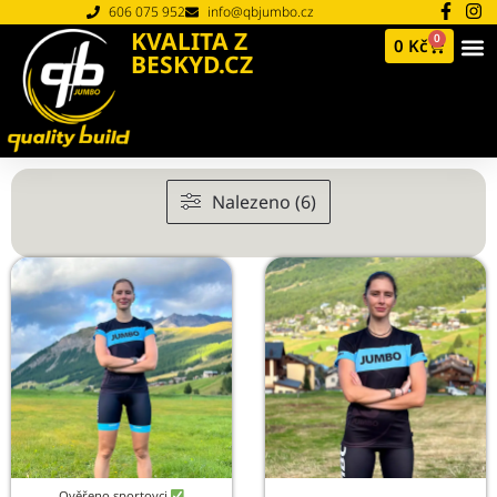
606 075 952
info@qbjumbo.cz
KVALITA Z
0
0
Kč
BESKYD.CZ
Nalezeno (6)
Ověřeno sportovci