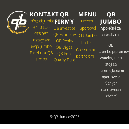
KONTAKT
QB
MENU
QB
FIRMY
JUMBO
info@qbjumbo.cz
Obchod
+420 606
QB Investice
Sportovci
Společně za
075 952
QB Economy
vítězstvím.
QB Jumbo
Instagram
QB Realty
Partneři
QB
@qb_jumbo
QB Digital
Chci se stát
Jumbo
je
prémio
Facebook QB
QB Rent
partnerem
značka
, která
Jumbo
Quality Build
stojí za
těmi
nejlepšími
sportovci
z
různých
sportovních
odvětví.
© QB Jumbo2026