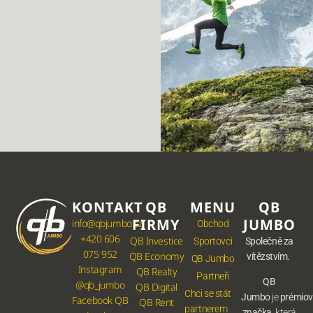
KONTAKT
QB
MENU
QB
FIRMY
JUMBO
info@qbjumbo.cz
Obchod
+420 606
QB Investice
Sportovci
Společně za
075 952
QB Economy
vítězstvím.
QB Jumbo
Instagram
QB Realty
Partneři
QB
@qb_jumbo
QB Digital
Chci se stát
Jumbo
je
prémio
Facebook QB
QB Rent
partnerem
značka
, která