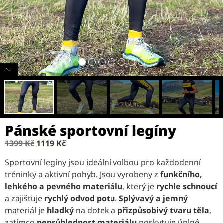
Pánské sportovní legíny
1399
Kč
1119
Kč
Sportovní legíny jsou ideální volbou pro každodenní
tréninky a aktivní pohyb. Jsou vyrobeny z
funkčního
,
lehkého
a
pevného materiálu
, který je
rychle schnoucí
a zajišťuje
rychlý odvod potu
.
Splývavý
a
jemný
materiál je
hladký
na dotek a
přizpůsobivý tvaru těla
,
zatímco
neprůhlednost materiálu
poskytuje úplné