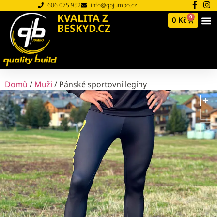
606 075 952
info@qbjumbo.cz
KVALITA Z
0
0
Kč
BESKYD.CZ
Domů
/
Muži
/ Pánské sportovní legíny