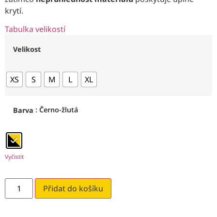
krytí.
Tabulka velikostí
Velikost
XS
S
M
L
XL
: Černo-žlutá
Barva
Vyčistit
Přidat do košíku