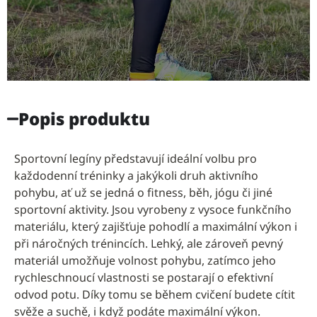
Popis produktu
Rychleschnoucí materiál
Sportovní legíny představují ideální volbu pro
každodenní tréninky a jakýkoli druh aktivního
Legíny jsou vyrobeny z materiálu, který rychle odvádí
pohybu, ať už se jedná o fitness, běh, jógu či jiné
pot a vlhkost, což zajišťuje maximální pohodlí i
sportovní aktivity. Jsou vyrobeny z vysoce funkčního
během intenzivních tréninků.
materiálu, který zajišťuje pohodlí a maximální výkon i
při náročných trénincích. Lehký, ale zároveň pevný
materiál umožňuje volnost pohybu, zatímco jeho
rychleschnoucí vlastnosti se postarají o efektivní
odvod potu. Díky tomu se během cvičení budete cítit
svěže a suchě, i když podáte maximální výkon.